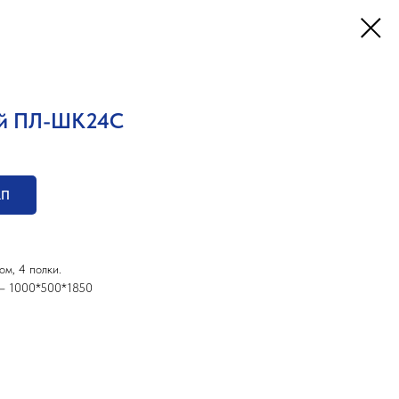
ий ПЛ-ШК24С
КП
м, 4 полки.
 – 1000*500*1850