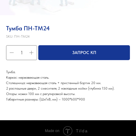
Тумба ПН-ТМ24
SKU:
ПН-ТМ24
ЗАПРОС КП
Тумба.
Каркас: нержавеющая сталь.
Столешница: нержавеющая сталь + пристенный бортик 20 мм.
2 распашные двери, 2 смесителя, 2 накладные мойки (глубина 150 мм).
Опоры: ножки 100 мм с регулировкой высоты.
Габаритные размеры: (ШхГхВ, мм) – 1000*600*900
Tilda
Made on