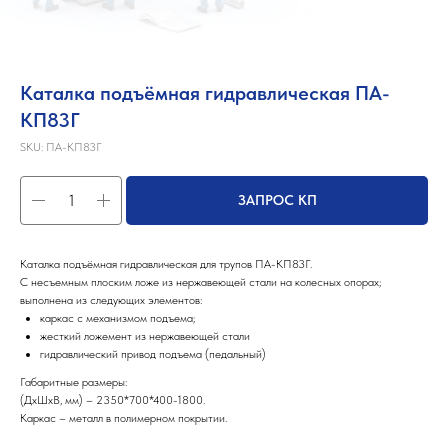
Каталка подъёмная гидравлическая ПА-
КП83Г
SKU:
ПА-КП83Г
ЗАПРОС КП
Каталка подъёмная гидравлическая для трупов ПА-КП83Г.
С несъемным плоским ложе из нержавеющей стали на колесных опорах;
выполнена из следующих элементов:
каркас с механизмом подъема;
жесткий ложемент из нержавеющей стали
гидравлический привод подъема (педальный)
Габаритные размеры:
(ДхШхВ, мм) – 2350*700*400-1800.
Каркас – металл в полимерном покрытии.