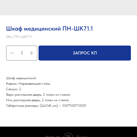
Шкаф медицинский ПН-ШК71.1
SKU:
ПН-ШК71.1
ЗАПРОС КП
Шкаф медицинский.
Каркас: Нержавеющая сталь.
Секции: 2.
Верх: распашная дверь, 2 полки из стекла.
Низ: распашная дверь, 2 полки из стекла.
Габаритные размеры: (ШхГхВ, мм) – 500*500*2000