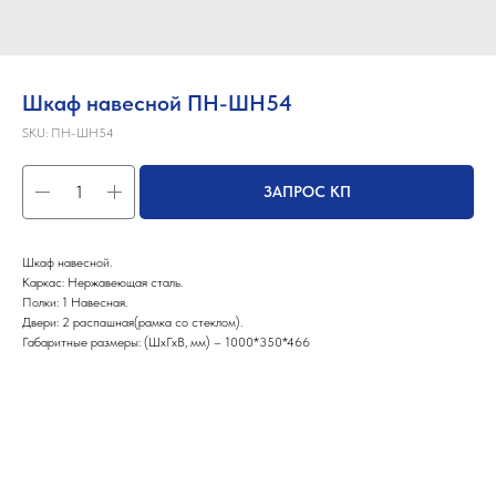
Шкаф навесной ПН-ШН54
SKU:
ПН-ШН54
ЗАПРОС КП
Шкаф навесной.
Каркас: Нержавеющая сталь.
Полки: 1 Навесная.
Двери: 2 распашная(рамка со стеклом).
Габаритные размеры: (ШхГхВ, мм) – 1000*350*466