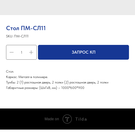
Стол ПМ-СЛ11
SKU:
ПМ-СЛ11
ЗАПРОС КП
Стол.
Каркас: Металл в полимере.
Тумбы: 2 (1) распашная дверь, 2 полки (2) распашная дверь, 2 полки
Габаритные размеры: (ШхГхВ, мм) – 1000*600*900
Tilda
Made on