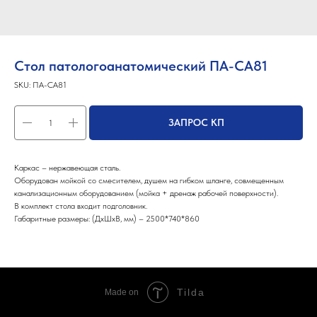
Стол патологоанатомический ПА-СА81
SKU:
ПА-СА81
ЗАПРОС КП
Каркас – нержавеющая сталь.
Оборудован мойкой со смесителем, душем на гибком шланге, совмещенным
канализационным оборудованием (мойка + дренаж рабочей поверхности).
В комплект стола входит подголовник.
Габаритные размеры: (ДхШхВ, мм) – 2500*740*860
Tilda
Made on