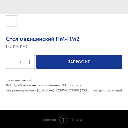
Стол медицинский ПМ-ПМ2
SKU:
ПМ-ПМ2
ЗАПРОС КП
Стол медицинский.
ЛДСП, рабочие поверхности оклеены HPL пластиком
Габаритные размеры: (ШхГхВ, мм)-1200*900*1200 (750 от пола до столешницы)
Tilda
Made on