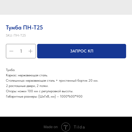
Тумба ПН-Т25
SKU:
ПН-Т25
ЗАПРОС КП
Тумба.
Каркас: нержавеющая сталь.
Столешница: нержавеющая сталь + пристенный бортик 20 мм.
2 распашные двери, 2 полки.
Опоры: ножки 100 мм с регулировкой высоты.
Габаритные размеры: (ШхГхВ, мм) – 1000*600*900
Tilda
Made on