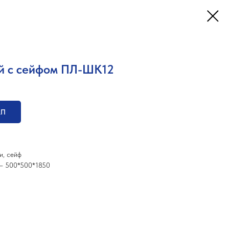
й с сейфом ПЛ-ШК12
КП
и, сейф
 – 500*500*1850