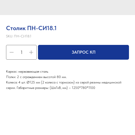
Столик ПН-СИ18.1
SKU:
ПН-СИ18.1
ЗАПРОС КП
Каркас: нержавеющая сталь
Полки: 2 с ограждением высотой 80 мм.
Колеса: 4 шт. Ø125 мм (2 колеса с тормозом) из серой резины медицинской
серии. Габаритные размеры: (ШхГхВ, мм) – 1250*780*1100