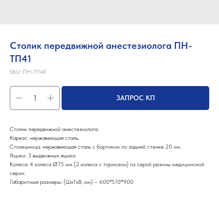
Столик передвижной анестезиолога ПН-
ТП41
SKU:
ПН-ТП41
ЗАПРОС КП
Столик передвижной анестезиолога.
Каркас: нержавеющая сталь.
Столешница: нержавеющая сталь с бортиком по задней стенке 20 мм.
Ящики: 3 выдвижных ящика.
Колеса: 4 колеса Ø75 мм (2 колеса с тормозом) из серой резины медицинской
серии.
Габаритные размеры: (ШхГхВ, мм) – 600*510*900.