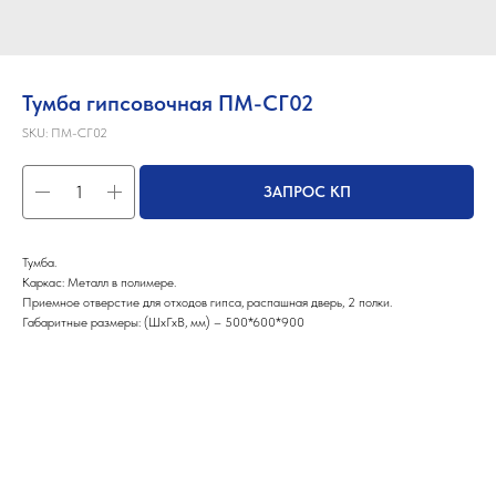
Тумба гипсовочная ПМ-СГ02
SKU:
ПМ-СГ02
ЗАПРОС КП
Тумба.
Каркас: Металл в полимере.
Приемное отверстие для отходов гипса, распашная дверь, 2 полки.
Габаритные размеры: (ШхГхВ, мм) – 500*600*900