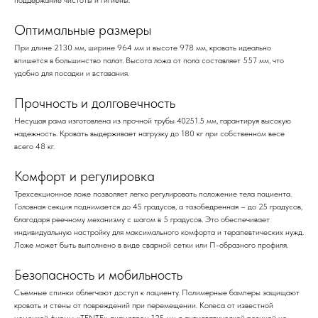
поддержание чистоты и гигиены.
Оптимальные размеры
При длине 2130 мм, ширине 964 мм и высоте 978 мм, кровать идеально
впишется в большинство палат. Высота ложа от пола составляет 557 мм, что
удобно для посадки и вставания.
Прочность и долговечность
Несущая рама изготовлена из прочной трубы 40251.5 мм, гарантируя высокую
надежность. Кровать выдерживает нагрузку до 180 кг при собственном весе
всего 48 кг.
Комфорт и регулировка
Трехсекционное ложе позволяет легко регулировать положение тела пациента.
Головная секция поднимается до 45 градусов, а тазобедренная – до 25 градусов,
благодаря реечному механизму с шагом в 5 градусов. Это обеспечивает
индивидуальную настройку для максимального комфорта и терапевтических нужд.
Ложе может быть выполнено в виде сварной сетки или П-образного профиля.
Безопасность и мобильность
Съемные спинки облегчают доступ к пациенту. Полимерные бамперы защищают
кровать и стены от повреждений при перемещении. Колеса от известной