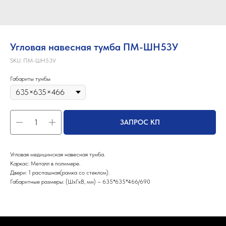
Угловая навесная тумба ПМ-ШН53У
SKU:
ПМ-ШН53У
Габариты тумбы
ЗАПРОС КП
Угловая медицинская навесная тумба.
Каркас: Металл в полимере.
Двери: 1 распашная(рамка со стеклом).
Габаритные размеры: (ШхГхВ, мм) – 635*635*466/690