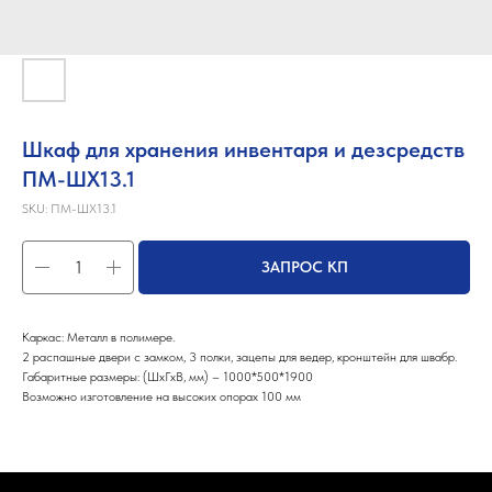
Шкаф для хранения инвентаря и дезсредств
ПМ-ШХ13.1
SKU:
ПМ-ШХ13.1
ЗАПРОС КП
Каркас: Металл в полимере.
2 распашные двери с замком, 3 полки, зацепы для ведер, кронштейн для швабр.
Габаритные размеры: (ШхГхВ, мм) – 1000*500*1900
Возможно изготовление на высоких опорах 100 мм