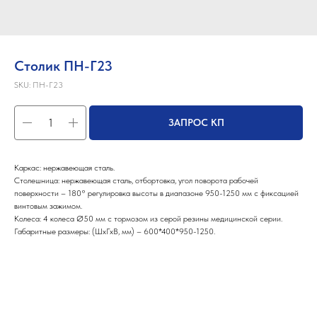
Столик ПН-Г23
SKU:
ПН-Г23
ЗАПРОС КП
Каркас: нержавеющая сталь.
Столешница: нержавеющая сталь, отбортовка, угол поворота рабочей
поверхности – 180° регулировка высоты в диапазоне 950-1250 мм с фиксацией
винтовым зажимом.
Колеса: 4 колеса Ø50 мм с тормозом из серой резины медицинской серии.
Габаритные размеры: (ШхГхВ, мм) – 600*400*950-1250.