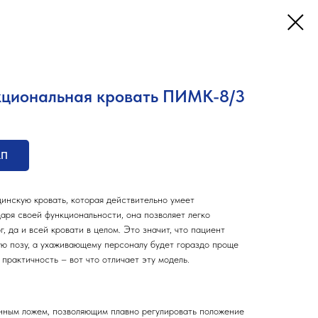
кциональная кровать ПИМК-8/3
КП
нскую кровать, которая действительно умеет
аря своей функциональности, она позволяет легко
, да и всей кровати в целом. Это значит, что пациент
ю позу, а ухаживающему персоналу будет гораздо проще
 практичность – вот что отличает эту модель.
нным ложем, позволяющим плавно регулировать положение