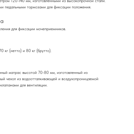
тром 120-140 мм, изготовленными из высокопрочной стали.
ми педальными тормозами для фиксации положения.
ва
ления для фиксации мочеприемников.
 кг (нетто) и 80 кг (брутто).
нный матрас высотой 70-80 мм, изготовленный из
ый чехол из водоотталкивающей и воздухопроницаемой
клапанами для вентиляции.