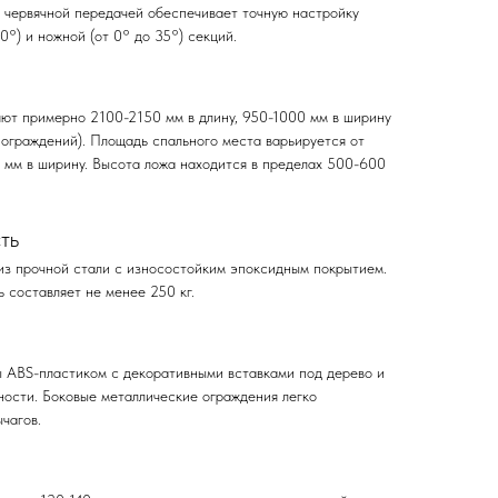
 червячной передачей обеспечивает точную настройку
0°) и ножной (от 0° до 35°) секций.
ют примерно 2100-2150 мм в длину, 950-1000 мм в ширину
 ограждений). Площадь спального места варьируется от
 мм в ширину. Высота ложа находится в пределах 500-600
ть
из прочной стали с износостойким эпоксидным покрытием.
 составляет не менее 250 кг.
 ABS-пластиком с декоративными вставками под дерево и
ности. Боковые металлические ограждения легко
чагов.