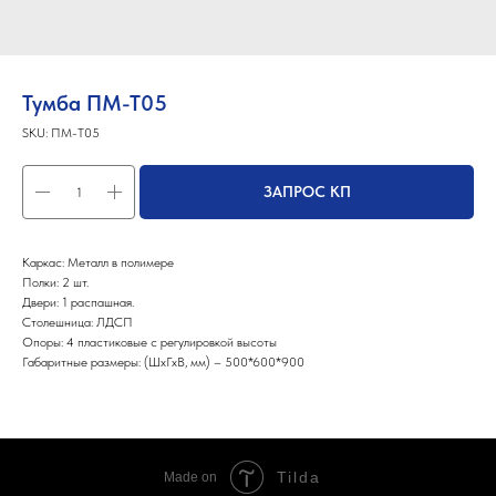
Тумба ПМ-Т05
SKU:
ПМ-Т05
ЗАПРОС КП
Каркас: Металл в полимере
Полки: 2 шт.
Двери: 1 распашная.
Столешница: ЛДСП
Опоры: 4 пластиковые с регулировкой высоты
Габаритные размеры: (ШхГхВ, мм) – 500*600*900
Tilda
Made on