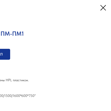
й ПМ-ПМ1
КП
ены HPL пластиком.
400/1500/1600*600*750"