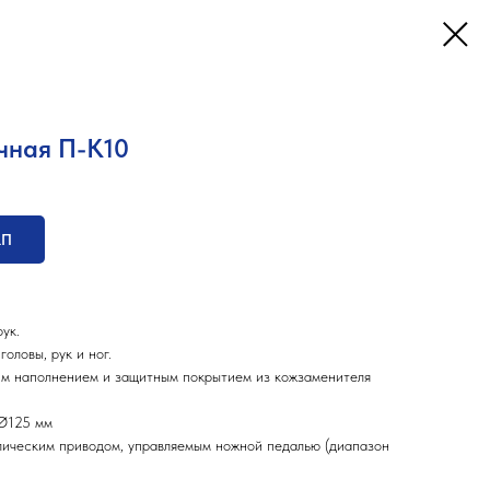
чная П-К10
КП
рук.
оловы, рук и ног.
им наполнением и защитным покрытием из кожзаменителя
 Ø125 мм
лическим приводом, управляемым ножной педалью (диапазон