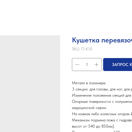
Кушетка перевязо
SKU:
П-К10
ЗАПРОС 
Металл в полимере.
3 секции: для головы, для ног, для 
Изменение положения секций для г
Опорные поверхности с полумягк
медицинской серии.
На ножках либо колесных опорах
Механизм подъема ложа с гидрав
высот от 540 до 850мм).