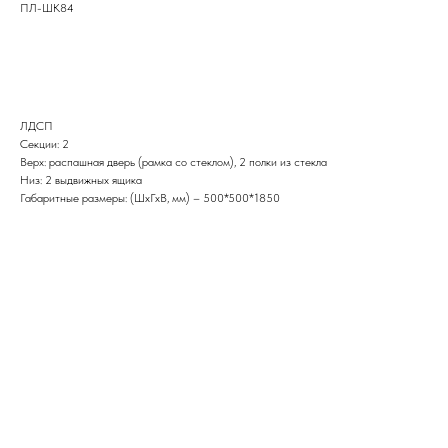
ПЛ-ШК84
ЗАПРОС КП
ЛДСП
Секции: 2
Верх: распашная дверь (рамка со стеклом), 2 полки из стекла
Низ: 2 выдвижных ящика
Габаритные размеры: (ШхГхВ, мм) – 500*500*1850