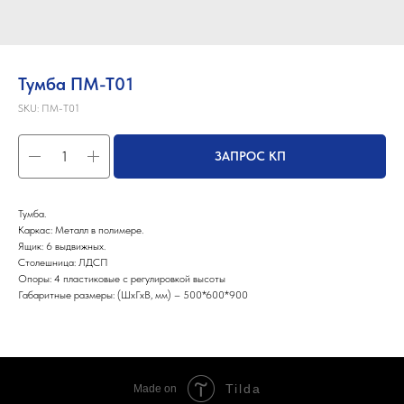
Тумба ПМ-Т01
SKU:
ПМ-Т01
ЗАПРОС КП
Тумба.
Каркас: Металл в полимере.
Ящик: 6 выдвижных.
Столешница: ЛДСП
Опоры: 4 пластиковые с регулировкой высоты
Габаритные размеры: (ШхГхВ, мм) – 500*600*900
Tilda
Made on