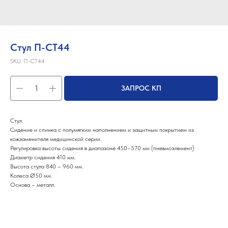
Стул П-СТ44
SKU:
П-СТ44
ЗАПРОС КП
Стул.
Сидение и спинка с полумягким наполнением и защитным покрытием из
кожзаменителя медицинской серии.
Регулировка высоты сидения в диапазоне 450–570 мм (пневмоэлемент)
Диаметр сидения 410 мм.
Высота стула 840 – 960 мм.
Колеса Ø50 мм.
Основа – металл.