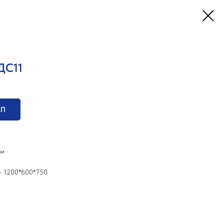
ДС11
КП
ми
 - 1200*600*750